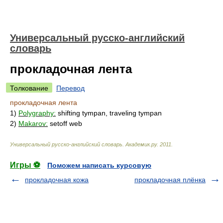
Универсальный русско-английский
словарь
прокладочная лента
Толкование
Перевод
прокладочная лента
1)
Polygraphy:
shifting tympan, traveling tympan
2)
Makarov:
setoff web
Универсальный русско-английский словарь
.
Академик.ру
.
2011
.
Игры ⚽
Поможем написать курсовую
прокладочная кожа
прокладочная плёнка