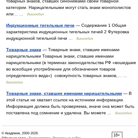
товарных знаков, ставших синонимами своей товарной
категории. Нарицательными могут стать знаки монополистов
или… …
Википедия
Индукционные тигельные печи
— Содержание 1 Общая
характеристика индукционных тигельных печей 2 Футеровка
индукционной тигельной печи …
Википедия
Товарные знаки
— Товарные знаки, ставшие именами
нарицательными Товарные знаки, ставшие именами
нарицательными (в терминах законодательства РФ «вошедшие
во всеобщее употребление для обозначения товаров
определенного вида») совокупность товарных знаков,… …
Википедия
Товарные знаки, ставшие именами нарицательными
— В
этой статье не хватает ссылок на источники информации.
Информация должна быть проверяема, иначе она может быть
поставлена под сомнение и удалена. Вы можете …
Википедия
© Академик, 2000-2026
18+